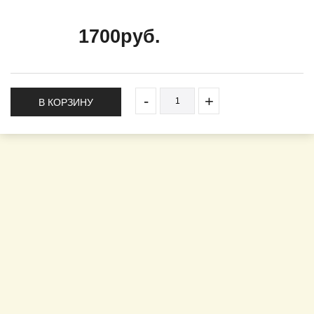
1700руб.
-
+